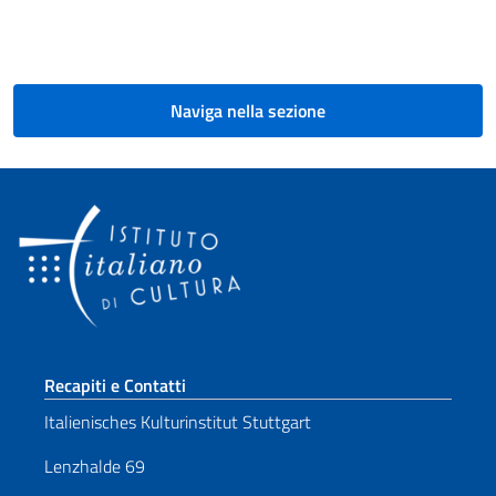
Paginazione
Naviga nella sezione
Sezione footer
Recapiti e Contatti
Italienisches Kulturinstitut Stuttgart
Lenzhalde 69