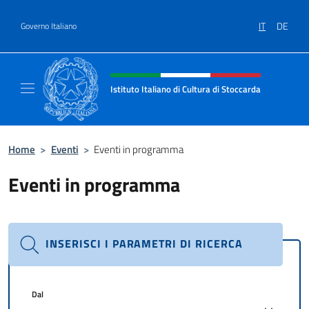
Salta al contenuto
IT
DE
Governo Italiano
Intestazione sito, social e menù
Istituto Italiano di Cultura di Stoccarda
Il sito ufficiale dell'Istituto Italiano di Cultu
Home
>
Eventi
>
Eventi in programma
Eventi in programma
INSERISCI I PARAMETRI DI RICERCA
Dal