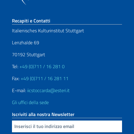
Sezione footer
Recapiti e Contatti
Italienisches Kulturinstitut Stuttgart
Lenzhalde 69
70192 Stuttgart
Tel:
+49 (0)711 / 16 281 0
Fax:
+49 (0)711 / 16 281 11
E-mail:
iicstoccarda@esteri.it
Gli uffici della sede
Iscriviti alla nostra Newsletter
Inserisci la tua email