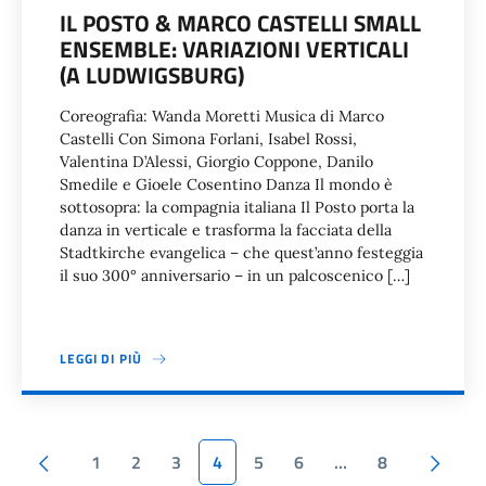
IL POSTO & MARCO CASTELLI SMALL
ENSEMBLE: VARIAZIONI VERTICALI
(A LUDWIGSBURG)
Coreografia: Wanda Moretti Musica di Marco
Castelli Con Simona Forlani, Isabel Rossi,
Valentina D’Alessi, Giorgio Coppone, Danilo
Smedile e Gioele Cosentino Danza Il mondo è
sottosopra: la compagnia italiana Il Posto porta la
danza in verticale e trasforma la facciata della
Stadtkirche evangelica – che quest’anno festeggia
il suo 300° anniversario – in un palcoscenico […]
LEGGI DI PIÙ
Paginazione
Pagina precedente
Pagi
1
2
3
4
5
6
…
8