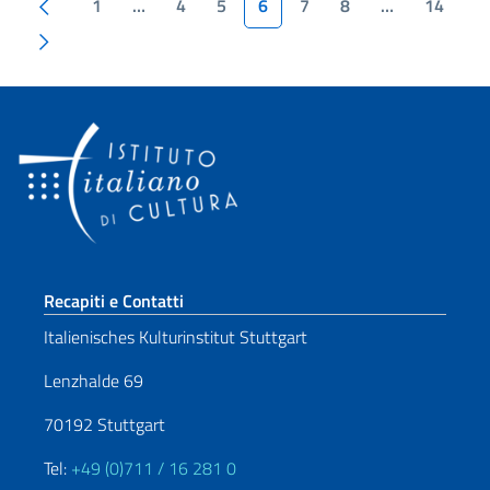
Paginazione
Pagina precedente
1
…
4
5
6
7
8
…
14
Pagina succesiva
Sezione footer
Recapiti e Contatti
Italienisches Kulturinstitut Stuttgart
Lenzhalde 69
70192 Stuttgart
Tel:
+49 (0)711 / 16 281 0