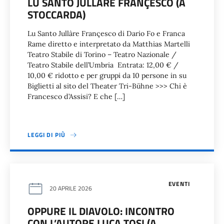
LU SANTO JULLÀRE FRANÇESCO (A
STOCCARDA)
Lu Santo Jullàre Françesco di Dario Fo e Franca
Rame diretto e interpretato da Matthias Martelli
Teatro Stabile di Torino – Teatro Nazionale /
Teatro Stabile dell’Umbria Entrata: 12,00 € /
10,00 € ridotto e per gruppi da 10 persone in su
Biglietti al sito del Theater Tri-Bühne >>> Chi è
Francesco d’Assisi? E che […]
LEGGI DI PIÙ
EVENTI
20 APRILE 2026
OPPURE IL DIAVOLO: INCONTRO
CON L’AUTORE LUCA TOSI (A