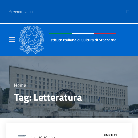
Salta al contenuto
IT
Governo Italiano
Intestazione sito, social e menù
Istituto Italiano di Cultura di Stoccarda
Il sito ufficiale dell'Istituto Italiano di Cultu
Home
>
Tag:
Letteratura
EVENTI
28 LUGLIO 2026