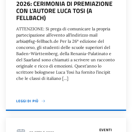
2026: CERIMONIA DI PREMIAZIONE
CON L’AUTORE LUCA TOSI (A
FELLBACH)
ATTENZIONE: Si prega di comunicare la propria
partecipazione all’evento all’indirizzo mail
arbia@fsg-fellbach.de Per la 26ª edizione del
concorso, gli studenti delle scuole superiori del
Baden-Württemberg, della Renania-Palatinato e
del Saarland sono chiamati a scrivere un racconto
originale e ricco di emozioni. Quest’anno lo
scrittore bolognese Luca Tosi ha fornito l’incipit
che le classi di italiano […]
LEGGI DI PIÙ
EVENTI