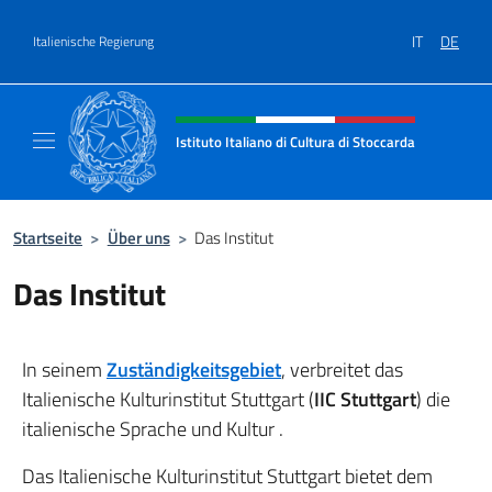
Zum Inhalt springen
IT
DE
Italienische Regierung
Header-Site, Social und Menü
Istituto Italiano di Cultura di Stoccarda
Il sito ufficiale dell'Istituto Italiano di Cultu
Startseite
>
Über uns
>
Das Institut
Das Institut
In seinem
Zuständigkeitsgebiet
, verbreitet das
Italienische Kulturinstitut Stuttgart (
IIC Stuttgart
) die
italienische Sprache und Kultur .
Das Italienische Kulturinstitut Stuttgart bietet dem