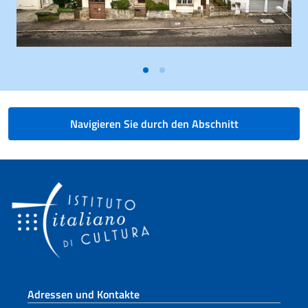
Navigieren Sie durch den Abschnitt
Fußbereich
Adressen und Kontakte