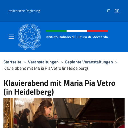
Zum Inhalt springen
IT
DE
Italienische Regierung
Header-Site, Social und Menü
Istituto Italiano di Cultura di Stoccarda
Il sito ufficiale dell'Istituto Italiano di Cultu
Startseite
>
Veranstaltungen
>
Geplante Veranstaltungen
>
Klavierabend mit Maria Pia Vetro (in Heidelberg)
Klavierabend mit Maria Pia Vetro
(in Heidelberg)