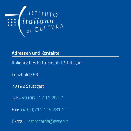
Fußbereich
Adressen und Kontakte
Italienisches Kulturinstitut Stuttgart
Lenzhalde 69
70192 Stuttgart
Tel:
+49 (0)711 / 16 281 0
Fax:
+49 (0)711 / 16 281 11
E-mail:
iicstoccarda@esteri.it