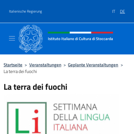
Zum Inhalt springen
IT
DE
Italienische Regierung
Header-Site, Social und Menü
Istituto Italiano di Cultura di Stoccarda
Il sito ufficiale dell'Istituto Italiano di Cultu
Startseite
>
Veranstaltungen
>
Geplante Veranstaltungen
>
La terra dei fuochi
La terra dei fuochi