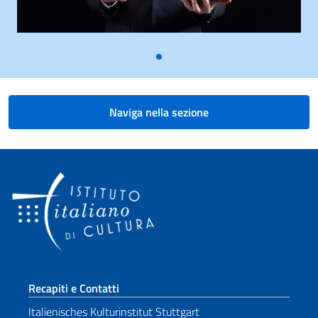
Naviga nella sezione
Sezione footer
Recapiti e Contatti
Italienisches Kulturinstitut Stuttgart