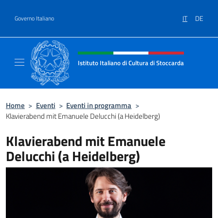
Salta al contenuto
IT
DE
Governo Italiano
Intestazione sito, social e menù
Istituto Italiano di Cultura di Stoccarda
Il sito ufficiale dell'Istituto Italiano di Cultu
Home
>
Eventi
>
Eventi in programma
>
Klavierabend mit Emanuele Delucchi (a Heidelberg)
Klavierabend mit Emanuele
Delucchi (a Heidelberg)