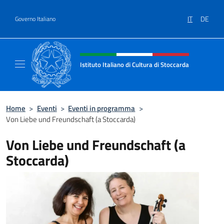
Salta al contenuto
IT
DE
Governo Italiano
Intestazione sito, social e menù
Istituto Italiano di Cultura di Stoccarda
Il sito ufficiale dell'Istituto Italiano di Cultu
Home
>
Eventi
>
Eventi in programma
>
Von Liebe und Freundschaft (a Stoccarda)
Von Liebe und Freundschaft (a
Stoccarda)