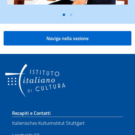
Naviga nella sezione
Sezione footer
Recapiti e Contatti
Italienisches Kulturinstitut Stuttgart
Lenzhalde 69