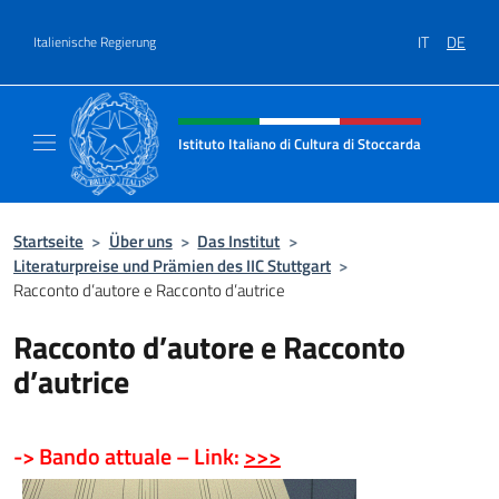
Zum Inhalt springen
IT
DE
Italienische Regierung
Header-Site, Social und Menü
Istituto Italiano di Cultura di Stoccarda
Il sito ufficiale dell'Istituto Italiano di Cultu
Startseite
>
Über uns
>
Das Institut
>
Literaturpreise und Prämien des IIC Stuttgart
>
Racconto d’autore e Racconto d’autrice
Racconto d’autore e Racconto
d’autrice
->
Bando attuale – Link:
>>>