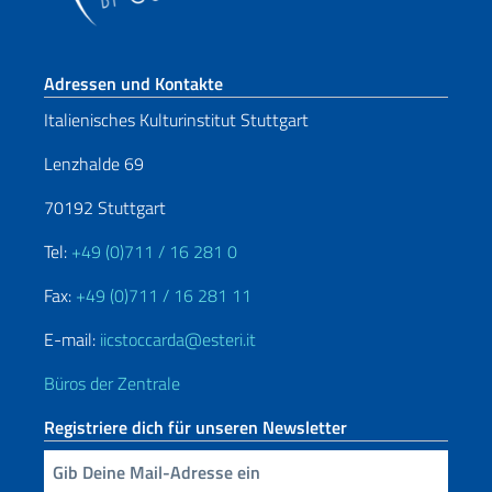
Fußbereich
Adressen und Kontakte
Italienisches Kulturinstitut Stuttgart
Lenzhalde 69
70192 Stuttgart
Tel:
+49 (0)711 / 16 281 0
Fax:
+49 (0)711 / 16 281 11
E-mail:
iicstoccarda@esteri.it
Büros der Zentrale
Registriere dich für unseren Newsletter
Geben Sie Ihre E-Mail ein