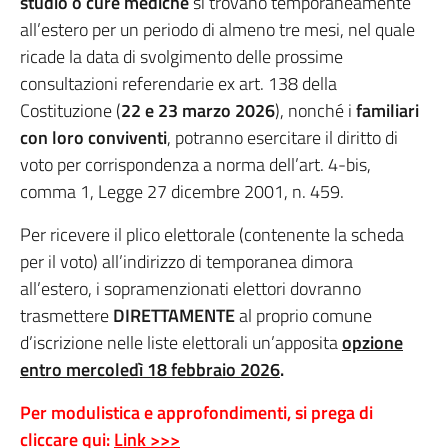
studio o cure mediche
si trovano temporaneamente
all’estero per un periodo di almeno tre mesi, nel quale
ricade la data di svolgimento delle prossime
consultazioni referendarie ex art. 138 della
Costituzione (
22 e 23 marzo 2026
), nonché i
familiari
con loro conviventi
, potranno esercitare il diritto di
voto per corrispondenza a norma dell’art. 4-bis,
comma 1, Legge 27 dicembre 2001, n. 459.
Per ricevere il plico elettorale (contenente la scheda
per il voto) all’indirizzo di temporanea dimora
all’estero, i sopramenzionati elettori dovranno
trasmettere
DIRETTAMENTE
al proprio comune
d’iscrizione nelle liste elettorali un’apposita
opzione
entro mercoledì 18 febbraio 2026
.
Per modulistica e approfondimenti, si prega di
cliccare qui:
Link >>>