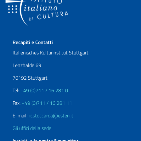
Sezione footer
Recapiti e Contatti
Italienisches Kulturinstitut Stuttgart
Lenzhalde 69
70192 Stuttgart
Tel:
+49 (0)711 / 16 281 0
Fax:
+49 (0)711 / 16 281 11
E-mail:
iicstoccarda@esteri.it
Gli uffici della sede
Iscriviti alla nostra Newsletter