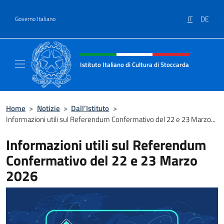
Salta al contenuto
IT
DE
Governo Italiano
Intestazione sito, social e menù
Istituto Italiano di Cultura di Stoccarda
Il sito ufficiale dell'Istituto Italiano di Cultu
Home
>
Notizie
>
Dall’Istituto
>
Informazioni utili sul Referendum Confermativo del 22 e 23 Marzo...
Informazioni utili sul Referendum
Confermativo del 22 e 23 Marzo
2026