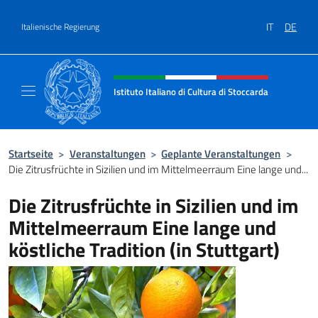
Zum Inhalt springen
IT
DE
Italienische Regierung
Header-Site, Social und Menü
Istituto Italiano di Cultura di Stoccarda
Il sito ufficiale dell'Istituto Italiano di Cultu
Startseite
>
Veranstaltungen
>
Geplante Veranstaltungen
>
Die Zitrusfrüchte in Sizilien und im Mittelmeerraum Eine lange und...
Die Zitrusfrüchte in Sizilien und im
Mittelmeerraum Eine lange und
köstliche Tradition (in Stuttgart)