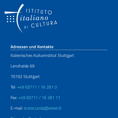
Fußbereich
Adressen und Kontakte
Italienisches Kulturinstitut Stuttgart
Lenzhalde 69
70192 Stuttgart
Tel:
+49 (0)711 / 16 281 0
Fax:
+49 (0)711 / 16 281 11
E-mail:
iicstoccarda@esteri.it