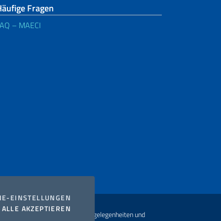
Häufige Fragen
FAQ – MAECI
COOKIES
IE-EINSTELLUNGEN
I COOKIES
ALLE AKZEPTIEREN
t Ministerium für auswärtige Angelegenheiten und