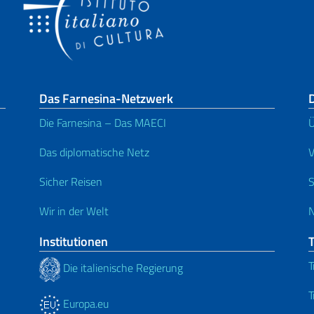
Das Farnesina-Netzwerk
D
Die Farnesina – Das MAECI
Ü
Das diplomatische Netz
V
Sicher Reisen
S
Wir in der Welt
N
Institutionen
T
Die italienische Regierung
T
Europa.eu