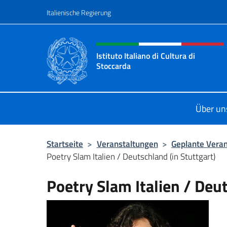
Zum Inhalt springen
Italienische Regierung
Header-Site, Social und 
Istituto Italiano di Cultura di
Stoccarda
Il sito ufficiale dell'Istituto Italian
Über un
Startseite
>
Veranstaltungen
>
Geplante Vera
Poetry Slam Italien / Deutschland (in Stuttgart)
Poetry Slam Italien / Deut