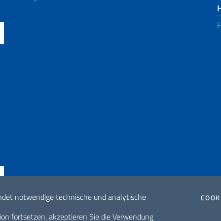
ndet notwendige technische und analytische
COOK
ne di accessibilità
2026 Urheberrech
ion fortsetzen, akzeptieren Sie die Verwendung