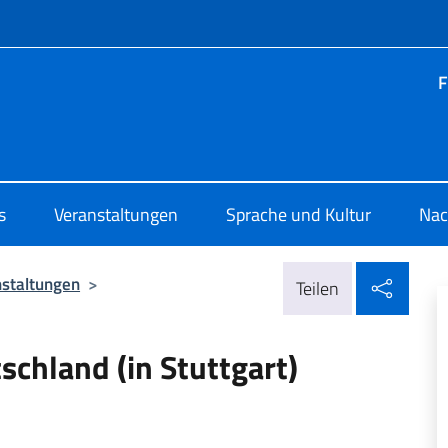
Menü
F
o di Cultura di Stoccarda
s
Veranstaltungen
Sprache und Kultur
Nac
In so
nstaltungen
>
Teilen
schland (in Stuttgart)