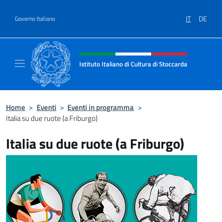
Salta al contenuto
IT
DE
Governo Italiano
Intestazione sito, social e menù
Istituto Italiano di Cultura di Stoccarda
Il sito ufficiale dell'Istituto Italiano di Cultu
Home
>
Eventi
>
Eventi in programma
>
Italia su due ruote (a Friburgo)
Italia su due ruote (a Friburgo)