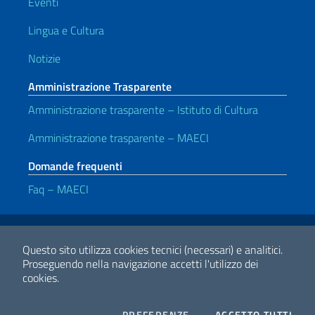
Eventi
Lingua e Cultura
Notizie
Amministrazione Trasparente
Amministrazione trasparente – Istituto di Cultura
Amministrazione trasparente – MAECI
Domande frequenti
Faq – MAECI
Link Utili
Note legali
Privacy e cookie policy
Dichiarazione di accessibilità
Questo sito utilizza cookies tecnici (necessari) e analitici.
Proseguendo nella navigazione accetti l'utilizzo dei
cookies.
2026 Copyright Ministero degli Affari Esteri e della Cooperazione
Internazionale
COOKIES
I CO
PREFERENZE
ACCETTO TUTTI