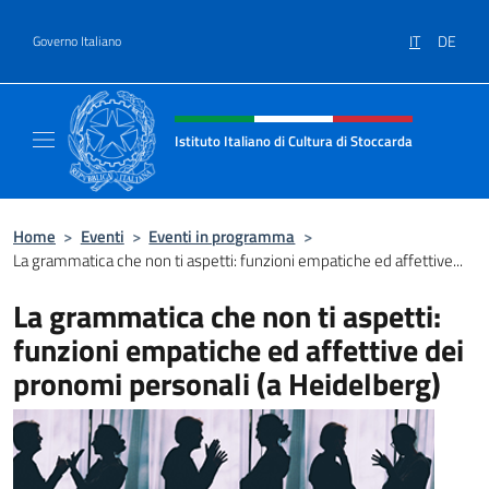
Salta al contenuto
IT
DE
Governo Italiano
Intestazione sito, social e menù
Istituto Italiano di Cultura di Stoccarda
Il sito ufficiale dell'Istituto Italiano di Cultu
Home
>
Eventi
>
Eventi in programma
>
La grammatica che non ti aspetti: funzioni empatiche ed affettive...
La grammatica che non ti aspetti:
funzioni empatiche ed affettive dei
pronomi personali (a Heidelberg)