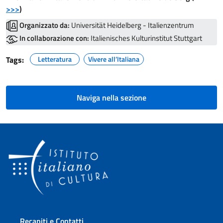
>>>
)
Organizzato da:
Universität Heidelberg - Italienzentrum
In collaborazione con:
Italienisches Kulturinstitut Stuttgart
Tags:
Letteratura
Vivere all’Italiana
Naviga nella sezione
Sezione footer
Recapiti e Contatti