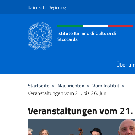
Zum Inhalt springen
Italienische Regierung
Header-Site, Social und 
Istituto Italiano di Cultura di
Stoccarda
Il sito ufficiale dell'Istituto Italian
Über un
Startseite
>
Nachrichten
>
Vom Institut
>
Veranstaltungen vom 21. bis 26. Juni
Veranstaltungen vom 21. b