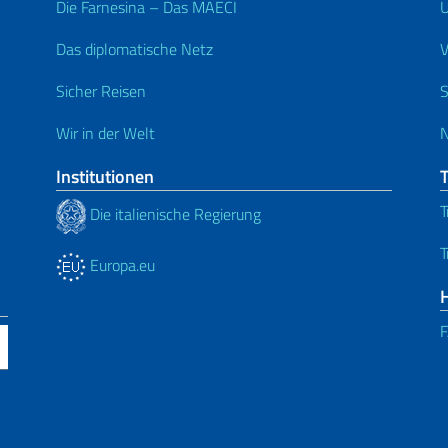
Die Farnesina – Das MAECI
Ü
Das diplomatische Netz
V
Sicher Reisen
S
Wir in der Welt
N
Institutionen
T
Die italienische Regierung
T
Europa.eu