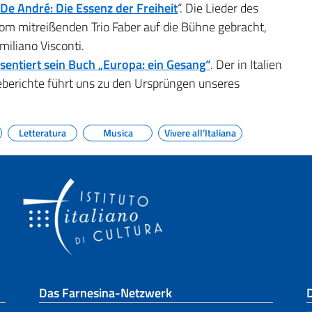
 De André: Die Essenz der Freiheit
“. Die Lieder des
m mitreißenden Trio Faber auf die Bühne gebracht,
miliano Visconti.
sentiert sein Buch „Europa: ein Gesang“
. Der in Italien
seberichte führt uns zu den Ursprüngen unseres
Letteratura
Musica
Vivere all’Italiana
Das Farnesina-Netzwerk
D