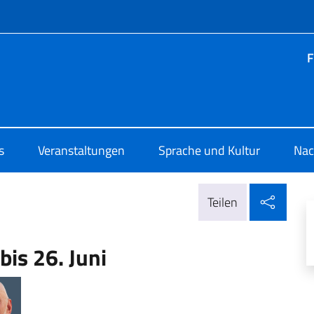
Menü
F
o di Cultura di Stoccarda
s
Veranstaltungen
Sprache und Kultur
Nac
In so
Teilen
is 26. Juni