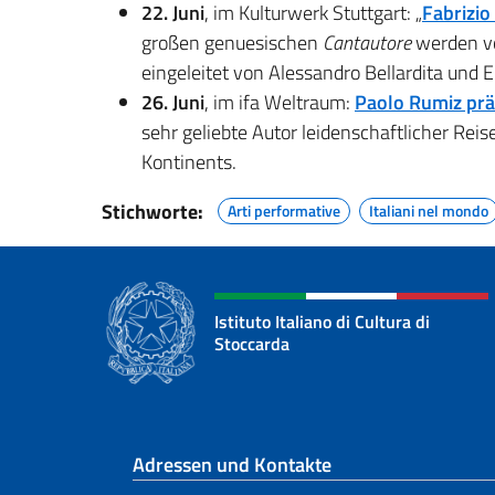
22. Juni
, im Kulturwerk Stuttgart: „
Fabrizio
großen genuesischen
Cantautore
werden vo
eingeleitet von Alessandro Bellardita und E
26. Juni
, im ifa Weltraum:
Paolo Rumiz prä
sehr geliebte Autor leidenschaftlicher Rei
Kontinents.
Stichworte:
Arti performative
Italiani nel mondo
Istituto Italiano di Cultura di
Stoccarda
Fußbereich
Adressen und Kontakte