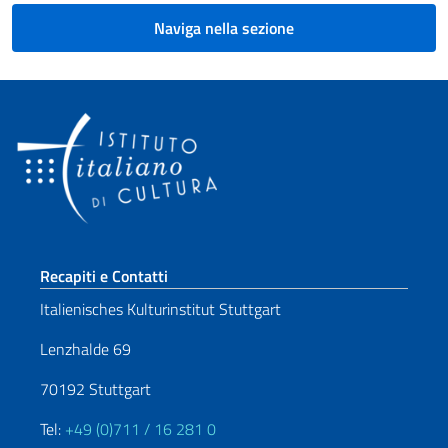
Naviga nella sezione
Sezione footer
Recapiti e Contatti
Italienisches Kulturinstitut Stuttgart
Lenzhalde 69
70192 Stuttgart
Tel:
+49 (0)711 / 16 281 0