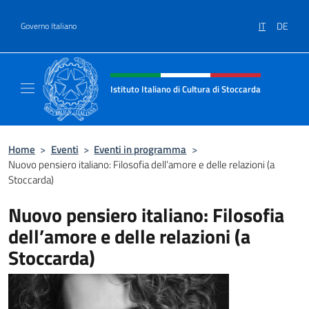
Salta al contenuto
IT
DE
Governo Italiano
Intestazione sito, social e menù
Istituto Italiano di Cultura di Stoccarda
Il sito ufficiale dell'Istituto Italiano di Cultu
Home
>
Eventi
>
Eventi in programma
>
Nuovo pensiero italiano: Filosofia dell’amore e delle relazioni (a
Stoccarda)
Nuovo pensiero italiano: Filosofia
dell’amore e delle relazioni (a
Stoccarda)